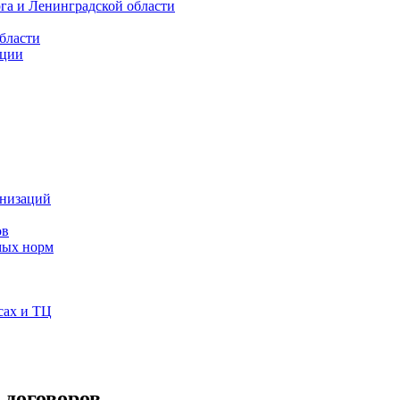
га и Ленинградской области
бласти
кции
анизаций
ов
мых норм
сах и ТЦ
 договоров