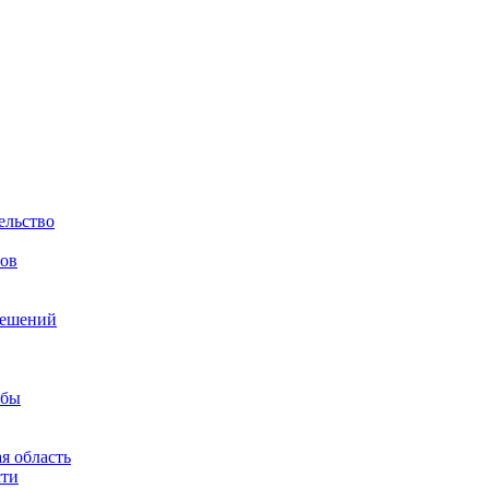
ельство
гов
решений
жбы
я область
сти