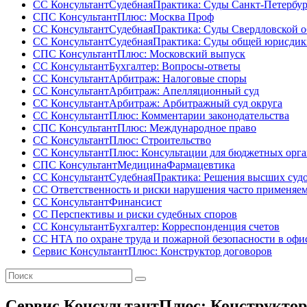
СС КонсультантСудебнаяПрактика: Суды Санкт-Петербур
СПС КонсультантПлюс: Москва Проф
СС КонсультантСудебнаяПрактика: Суды Свердловской о
СС КонсультантСудебнаяПрактика: Суды общей юрисди
СПС КонсультантПлюс: Московский выпуск
СС КонсультантБухгалтер: Вопросы-ответы
СС КонсультантАрбитраж: Налоговые споры
СС КонсультантАрбитраж: Апелляционный суд
СС КонсультантАрбитраж: Арбитражный суд округа
СС КонсультантПлюс: Комментарии законодательства
СПС КонсультантПлюс: Международное право
СС КонсультантПлюс: Строительство
СС КонсультантПлюс: Консультации для бюджетных орг
СПС КонсультантМедицинаФармацевтика
СС КонсультантСудебнаяПрактика: Решения высших суд
СС Ответственность и риски нарушения часто применяе
СС КонсультантФинансист
СС Перспективы и риски судебных споров
СС КонсультантБухгалтер: Корреспонденция счетов
СС НТА по охране труда и пожарной безопасности в офи
Сервис КонсультантПлюс: Конструктор договоров
Сервис КонсультантПлюс: Конструктор