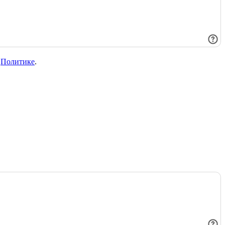
в
Политике
.