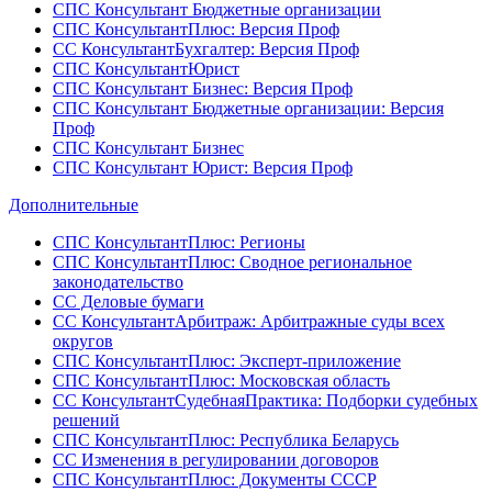
СПС Консультант Бюджетные организации
СПС КонсультантПлюс: Версия Проф
СС КонсультантБухгалтер: Версия Проф
СПС КонсультантЮрист
СПС Консультант Бизнес: Версия Проф
СПС Консультант Бюджетные организации: Версия
Проф
СПС Консультант Бизнес
СПС Консультант Юрист: Версия Проф
Дополнительные
СПС КонсультантПлюс: Регионы
СПС КонсультантПлюс: Сводное региональное
законодательство
СС Деловые бумаги
СС КонсультантАрбитраж: Арбитражные суды всех
округов
СПС КонсультантПлюс: Эксперт-приложение
СПС КонсультантПлюс: Московская область
СС КонсультантСудебнаяПрактика: Подборки судебных
решений
СПС КонсультантПлюс: Республика Беларусь
СС Изменения в регулировании договоров
СПС КонсультантПлюс: Документы СССР