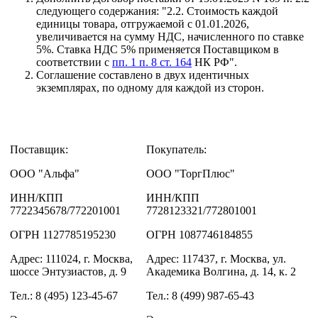
следующего содержания: "2.2. Стоимость каждой
единицы товара, отгружаемой с 01.01.2026,
увеличивается на сумму НДС, начисленного по ставке
5%. Ставка НДС 5% применяется Поставщиком в
соответствии с
пп. 1 п. 8 ст. 164
НК РФ".
Соглашение составлено в двух идентичных
экземплярах, по одному для каждой из сторон.
Поставщик:
Покупатель:
ООО "Альфа"
ООО "ТоргПлюс"
ИНН/КПП
ИНН/КПП
7722345678/772201001
7728123321/772801001
ОГРН 1127785195230
ОГРН 1087746184855
Адрес: 111024, г. Москва,
Адрес: 117437, г. Москва, ул.
шоссе Энтузиастов, д. 9
Академика Волгина, д. 14, к. 2
Тел.: 8 (495) 123-45-67
Тел.: 8 (499) 987-65-43