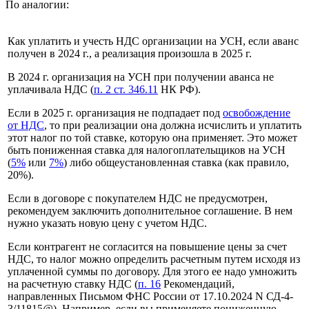
По аналогии:
Как уплатить и учесть НДС организации на УСН, если аванс
получен в 2024 г., а реализация произошла в 2025 г.
В 2024 г. организация на УСН при получении аванса не
уплачивала НДС (
п. 2 ст. 346.11
НК РФ).
Если в 2025 г. организация не подпадает под
освобождение
от НДС
, то при реализации она должна исчислить и уплатить
этот налог по той ставке, которую она применяет. Это может
быть пониженная ставка для налогоплательщиков на УСН
(
5%
или
7%
) либо общеустановленная ставка (как правило,
20%).
Если в договоре с покупателем НДС не предусмотрен,
рекомендуем заключить дополнительное соглашение. В нем
нужно указать новую цену с учетом НДС.
Если контрагент не согласится на повышение цены за счет
НДС, то налог можно определить расчетным путем исходя из
уплаченной суммы по договору. Для этого ее надо умножить
на расчетную ставку НДС (
п. 16
Рекомендаций,
направленных Письмом ФНС России от 17.10.2024 N СД-4-
3/11815@). Например, если вы применяете пониженную