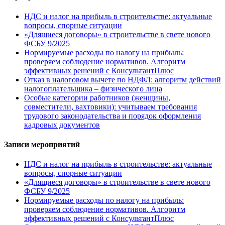
НДС и налог на прибыль в строительстве: актуальные
вопросы, спорные ситуации
«Длящиеся договоры» в строительстве в свете нового
ФСБУ 9/2025
Нормируемые расходы по налогу на прибыль:
проверяем соблюдение нормативов. Алгоритм
эффективных решений с КонсультантПлюс
Отказ в налоговом вычете по НДФЛ: алгоритм действий
налогоплательщика – физического лица
Особые категории работников (женщины,
совместители, вахтовики): учитываем требования
трудового законодательства и порядок оформления
кадровых документов
Записи мероприятий
НДС и налог на прибыль в строительстве: актуальные
вопросы, спорные ситуации
«Длящиеся договоры» в строительстве в свете нового
ФСБУ 9/2025
Нормируемые расходы по налогу на прибыль:
проверяем соблюдение нормативов. Алгоритм
эффективных решений с КонсультантПлюс