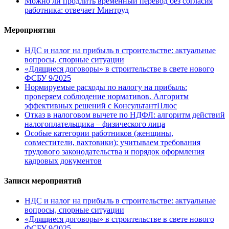
Можно ли продлить временный перевод без согласия
работника: отвечает Минтруд
Мероприятия
НДС и налог на прибыль в строительстве: актуальные
вопросы, спорные ситуации
«Длящиеся договоры» в строительстве в свете нового
ФСБУ 9/2025
Нормируемые расходы по налогу на прибыль:
проверяем соблюдение нормативов. Алгоритм
эффективных решений с КонсультантПлюс
Отказ в налоговом вычете по НДФЛ: алгоритм действий
налогоплательщика – физического лица
Особые категории работников (женщины,
совместители, вахтовики): учитываем требования
трудового законодательства и порядок оформления
кадровых документов
Записи мероприятий
НДС и налог на прибыль в строительстве: актуальные
вопросы, спорные ситуации
«Длящиеся договоры» в строительстве в свете нового
ФСБУ 9/2025