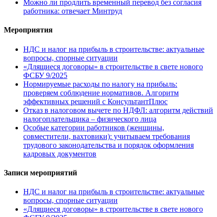
Можно ли продлить временный перевод без согласия
работника: отвечает Минтруд
Мероприятия
НДС и налог на прибыль в строительстве: актуальные
вопросы, спорные ситуации
«Длящиеся договоры» в строительстве в свете нового
ФСБУ 9/2025
Нормируемые расходы по налогу на прибыль:
проверяем соблюдение нормативов. Алгоритм
эффективных решений с КонсультантПлюс
Отказ в налоговом вычете по НДФЛ: алгоритм действий
налогоплательщика – физического лица
Особые категории работников (женщины,
совместители, вахтовики): учитываем требования
трудового законодательства и порядок оформления
кадровых документов
Записи мероприятий
НДС и налог на прибыль в строительстве: актуальные
вопросы, спорные ситуации
«Длящиеся договоры» в строительстве в свете нового