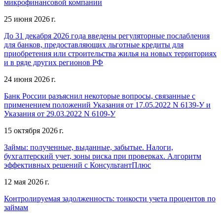
микрофинансовой компании
25 июня 2026 г.
До 31 декабря 2026 года введены регуляторные послабления
для банков, предоставляющих льготные кредиты для
приобретения или строительства жилья на новых территориях
и в ряде других регионов РФ
24 июня 2026 г.
Банк России разъяснил некоторые вопросы, связанные с
применением положений Указания от 17.05.2022 N 6139-У и
Указания от 29.03.2022 N 6109-У
15 октября 2026 г.
Займы: полученные, выданные, забытые. Налоги,
бухгалтерский учет, зоны риска при проверках. Алгоритм
эффективных решений с КонсультантПлюс
12 мая 2026 г.
Контролируемая задолженность: тонкости учета процентов по
займам