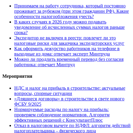
Принимаем на работу сотрудника, который постоянно
проживает за рубежом (при этом гражданин РФ). Какие
особенности налогообложения учесть?
В каких случаях в 2026 году можно подавать
уведомление об исчисленных суммах налогов раньше
срока?
Экспедитор не включен в реестр: повлечет ли это
налоговые риски для заказчика экспедиторских услуг
Как оформить дежурство работников на телефоне в
выходные из дома: отвечает эксперт Минтруда
Можно ли продлить временный перевод без согласия
работника: отвечает Минтруд
Мероприятия
НДС и налог на прибыль в строительстве: актуальные
вопросы, спорные ситуации
«Длящиеся договоры» в строительстве в свете нового
ФСБУ 9/2025
Нормируемые расходы по налогу на прибыль:
проверяем соблюдение нормативов. Алгоритм
эффективных решений с КонсультантПлюс
Отказ в налоговом вычете по НДФЛ: алгоритм действий
налогоплательщика – физического лица