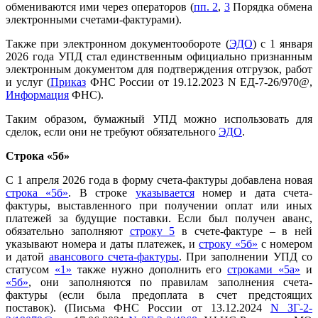
обмениваются ими через операторов (
пп. 2
,
3
Порядка обмена
электронными счетами-фактурами).
Также при электронном документообороте (
ЭДО
) с 1 января
2026 года УПД стал единственным официально признанным
электронным документом для подтверждения отгрузок, работ
и услуг (
Приказ
ФНС России от 19.12.2023 N ЕД-7-26/970@,
Информация
ФНС).
Таким образом, бумажный УПД можно использовать для
сделок, если они не требуют обязательного
ЭДО
.
Строка «5б»
С 1 апреля 2026 года в форму счета-фактуры добавлена новая
строка «5б»
. В строке
указывается
номер и дата счета-
фактуры, выставленного при получении оплат или иных
платежей за будущие поставки. Если был получен аванс,
обязательно заполняют
строку 5
в счете-фактуре – в ней
указывают номера и даты платежек, и
строку
«
5б
»
с номером
и датой
авансового счета-фактуры
. При заполнении УПД со
статусом
«1»
также нужно дополнить его
строками
«
5а
»
и
«
5б
»
, они заполняются по правилам заполнения счета-
фактуры (если была предоплата в счет предстоящих
поставок). (Письма ФНС России от 13.12.2024
N ЗГ-2-