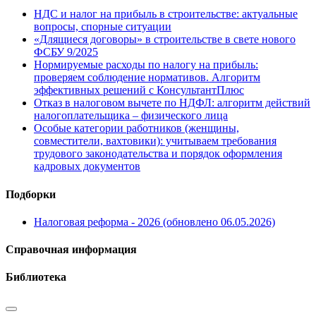
НДС и налог на прибыль в строительстве: актуальные
вопросы, спорные ситуации
«Длящиеся договоры» в строительстве в свете нового
ФСБУ 9/2025
Нормируемые расходы по налогу на прибыль:
проверяем соблюдение нормативов. Алгоритм
эффективных решений с КонсультантПлюс
Отказ в налоговом вычете по НДФЛ: алгоритм действий
налогоплательщика – физического лица
Особые категории работников (женщины,
совместители, вахтовики): учитываем требования
трудового законодательства и порядок оформления
кадровых документов
Подборки
Налоговая реформа - 2026 (обновлено 06.05.2026)
Справочная информация
Библиотека