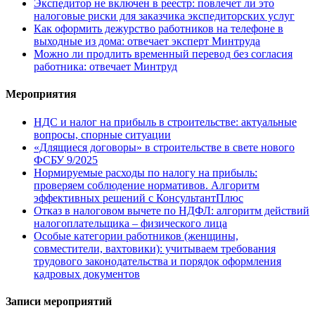
Экспедитор не включен в реестр: повлечет ли это
налоговые риски для заказчика экспедиторских услуг
Как оформить дежурство работников на телефоне в
выходные из дома: отвечает эксперт Минтруда
Можно ли продлить временный перевод без согласия
работника: отвечает Минтруд
Мероприятия
НДС и налог на прибыль в строительстве: актуальные
вопросы, спорные ситуации
«Длящиеся договоры» в строительстве в свете нового
ФСБУ 9/2025
Нормируемые расходы по налогу на прибыль:
проверяем соблюдение нормативов. Алгоритм
эффективных решений с КонсультантПлюс
Отказ в налоговом вычете по НДФЛ: алгоритм действий
налогоплательщика – физического лица
Особые категории работников (женщины,
совместители, вахтовики): учитываем требования
трудового законодательства и порядок оформления
кадровых документов
Записи мероприятий