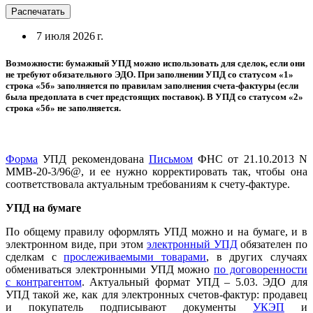
Распечатать
7 июля 2026 г.
Возможности: бумажный УПД можно использовать для сделок, если они
не требуют обязательного ЭДО. При заполнении УПД со статусом «1»
строка «5б» заполняется по правилам заполнения счета-фактуры (если
была предоплата в счет предстоящих поставок). В УПД со статусом «2»
строка «5б» не заполняется.
Форма
УПД рекомендована
Письмом
ФНС от 21.10.2013 N
ММВ-20-3/96@, и ее нужно корректировать так, чтобы она
соответствовала актуальным требованиям к счету-фактуре.
УПД на бумаге
По общему правилу оформлять УПД можно и на бумаге, и в
электронном виде, при этом
электронный УПД
обязателен по
сделкам с
прослеживаемыми товарами
, в других случаях
обмениваться электронными УПД можно
по договоренности
с контрагентом
. Актуальный формат УПД – 5.03. ЭДО для
УПД такой же, как для электронных счетов-фактур: продавец
и покупатель подписывают документы
УКЭП
и