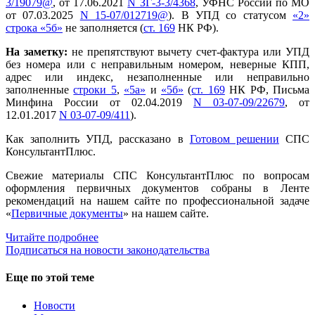
3/19079@
, от 17.06.2021
N ЗГ-3-3/4368
, УФНС России по МО
от 07.03.2025
N 15-07/012719@
). В УПД со статусом
«2»
строка
«
5б
»
не заполняется (
ст. 169
НК РФ).
На заметку:
не препятствуют вычету счет-фактура или УПД
без номера или с неправильным номером, неверные КПП,
адрес или индекс, незаполненные или неправильно
заполненные
строки 5
,
«
5а
»
и
«
5б
»
(
ст. 169
НК РФ, Письма
Минфина России от 02.04.2019
N 03-07-09/22679
, от
12.01.2017
N 03-07-09/411
).
Как заполнить УПД, рассказано в
Готовом решении
СПС
КонсультантПлюс.
Свежие материалы СПС КонсультантПлюс по вопросам
оформления первичных документов собраны в Ленте
рекомендаций на нашем сайте по профессиональной задаче
«
Первичные документы
» на нашем сайте.
Читайте подробнее
Подписаться на новости законодательства
Еще по этой теме
Новости