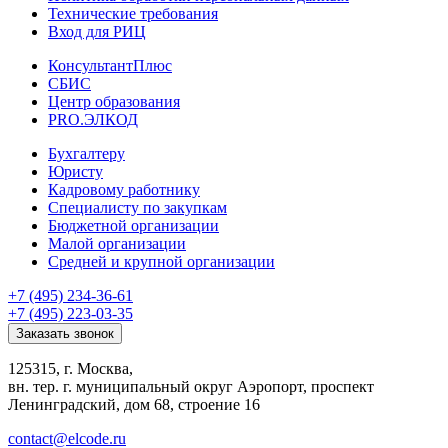
Технические требования
Вход для РИЦ
КонсультантПлюс
СБИС
Центр образования
PRO.ЭЛКОД
Бухгалтеру
Юристу
Кадровому работнику
Специалисту по закупкам
Бюджетной организации
Малой организации
Средней и крупной организации
+7 (495) 234-36-61
+7 (495) 223-03-35
Заказать звонок
125315, г. Москва,
вн. тер. г. муниципальный округ Аэропорт, проспект
Ленинградский, дом 68, строение 16
contact@elcode.ru