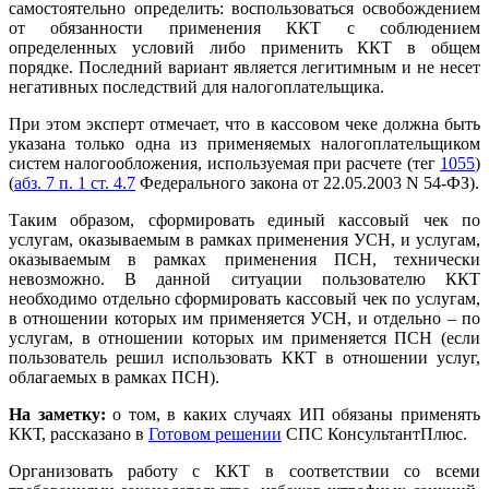
самостоятельно определить: воспользоваться освобождением
от обязанности применения ККТ с соблюдением
определенных условий либо применить ККТ в общем
порядке. Последний вариант является легитимным и не несет
негативных последствий для налогоплательщика.
При этом эксперт отмечает, что в кассовом чеке должна быть
указана только одна из применяемых налогоплательщиком
систем налогообложения, используемая при расчете (тег
1055
)
(
абз. 7 п. 1 ст. 4.7
Федерального закона от 22.05.2003 N 54-ФЗ).
Таким образом, сформировать единый кассовый чек по
услугам, оказываемым в рамках применения УСН, и услугам,
оказываемым в рамках применения ПСН, технически
невозможно. В данной ситуации пользователю ККТ
необходимо отдельно сформировать кассовый чек по услугам,
в отношении которых им применяется УСН, и отдельно – по
услугам, в отношении которых им применяется ПСН (если
пользователь решил использовать ККТ в отношении услуг,
облагаемых в рамках ПСН).
На заметку:
о том,
в каких случаях ИП обязаны применять
ККТ, рассказано в
Готовом решении
СПС КонсультантПлюс.
Организовать работу с ККТ в соответствии со всеми