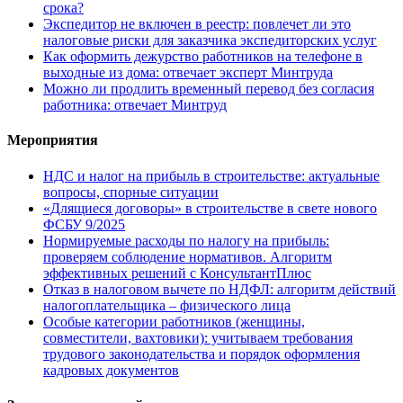
срока?
Экспедитор не включен в реестр: повлечет ли это
налоговые риски для заказчика экспедиторских услуг
Как оформить дежурство работников на телефоне в
выходные из дома: отвечает эксперт Минтруда
Можно ли продлить временный перевод без согласия
работника: отвечает Минтруд
Мероприятия
НДС и налог на прибыль в строительстве: актуальные
вопросы, спорные ситуации
«Длящиеся договоры» в строительстве в свете нового
ФСБУ 9/2025
Нормируемые расходы по налогу на прибыль:
проверяем соблюдение нормативов. Алгоритм
эффективных решений с КонсультантПлюс
Отказ в налоговом вычете по НДФЛ: алгоритм действий
налогоплательщика – физического лица
Особые категории работников (женщины,
совместители, вахтовики): учитываем требования
трудового законодательства и порядок оформления
кадровых документов