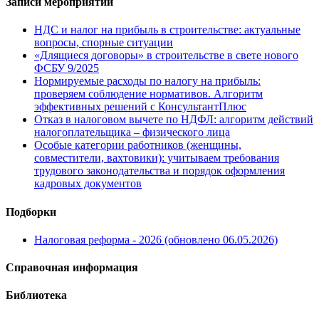
Записи мероприятий
НДС и налог на прибыль в строительстве: актуальные
вопросы, спорные ситуации
«Длящиеся договоры» в строительстве в свете нового
ФСБУ 9/2025
Нормируемые расходы по налогу на прибыль:
проверяем соблюдение нормативов. Алгоритм
эффективных решений с КонсультантПлюс
Отказ в налоговом вычете по НДФЛ: алгоритм действий
налогоплательщика – физического лица
Особые категории работников (женщины,
совместители, вахтовики): учитываем требования
трудового законодательства и порядок оформления
кадровых документов
Подборки
Налоговая реформа - 2026 (обновлено 06.05.2026)
Справочная информация
Библиотека