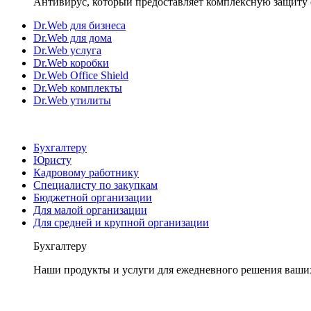
Антивирус, который предоставляет комплексную защиту 
Dr.Web для бизнеса
Dr.Web для дома
Dr.Web услуга
Dr.Web коробки
Dr.Web Office Shield
Dr.Web комплекты
Dr.Web утилиты
Бухгалтеру
Юристу
Кадровому работнику
Специалисту по закупкам
Бюджетной организации
Для малой организации
Для средней и крупной организации
Бухгалтеру
Наши продукты и услуги для ежедневного решения ваши