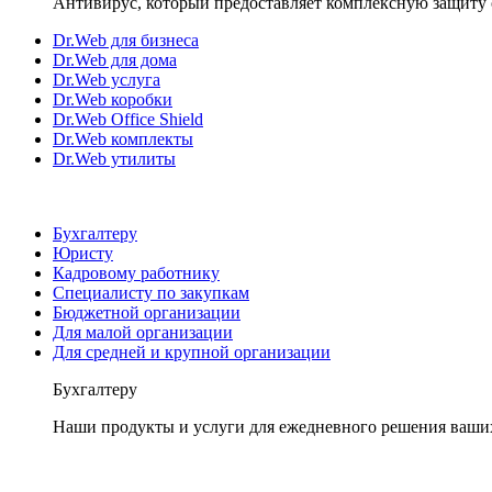
Антивирус, который предоставляет комплексную защиту 
Dr.Web для бизнеса
Dr.Web для дома
Dr.Web услуга
Dr.Web коробки
Dr.Web Office Shield
Dr.Web комплекты
Dr.Web утилиты
Бухгалтеру
Юристу
Кадровому работнику
Специалисту по закупкам
Бюджетной организации
Для малой организации
Для средней и крупной организации
Бухгалтеру
Наши продукты и услуги для ежедневного решения ваши