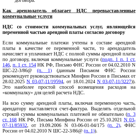
договора.
Как арендодатель облагает НДС перевыставленные
коммунальные услуги
НДС со стоимости коммунальных услуг, являющейся
переменной частью арендной платы согласно договору
Если коммунальные платежи учтены в составе арендной
платы в качестве ее переменной части, то арендодатель
начисляет и уплачивает НДС с полной суммы арендной платы
по договору, включая коммунальные услуги (
подп. 1 п. 1 ст.
146
,
п. 1 ст. 154
НК РФ, Письмо ФНС России от 04.02.2010 N
ШС-22-3/86@
(п. 1)
(данным Письмом ФНС России
рекомендует руководствоваться Минфин России в Письмах от
28.02.2025
N 03-07-11/19594
, от 18.01.2024
N 03-07-11/3227
)).
Это наиболее простой способ возмещения расходов на
«коммуналку» для целей расчета НДС.
На всю сумму арендной платы, включая переменную часть,
арендатору выставляется счет-фактура. Выделять отдельной
строкой суммы коммунальных платежей не обязательно (
п. 3
ст. 168
НК РФ, Письма Минфина России от 25.10.2021
N 03-
07-11/85932
, от 19.09.2006 N 03-06-01-04/175
(п. 2)
, ФНС
России от 04.02.2010 N ШС-22-3/86@
(п. 1)
).