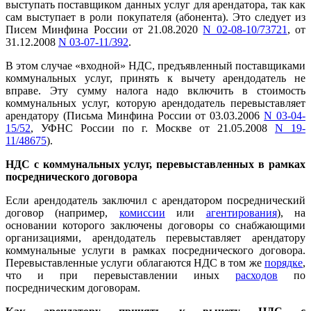
выступать поставщиком данных услуг для арендатора, так как
сам выступает в роли покупателя (абонента). Это следует из
Писем Минфина России от 21.08.2020
N 02-08-10/73721
, от
31.12.2008
N 03-07-11/392
.
В этом случае «входной» НДС, предъявленный поставщиками
коммунальных услуг, принять к вычету арендодатель не
вправе. Эту сумму налога надо включить в стоимость
коммунальных услуг, которую арендодатель перевыставляет
арендатору (Письма Минфина России от 03.03.2006
N 03-04-
15/52
, УФНС России по г. Москве от 21.05.2008
N 19-
11/48675
).
НДС с коммунальных услуг, перевыставленных в рамках
посреднического договора
Если арендодатель заключил с арендатором посреднический
договор (например,
комиссии
или
агентирования
), на
основании которого заключены договоры со снабжающими
организациями, арендодатель перевыставляет арендатору
коммунальные услуги в рамках посреднического договора.
Перевыставленные услуги облагаются НДС в том же
порядке
,
что и при перевыставлении иных
расходов
по
посредническим договорам.