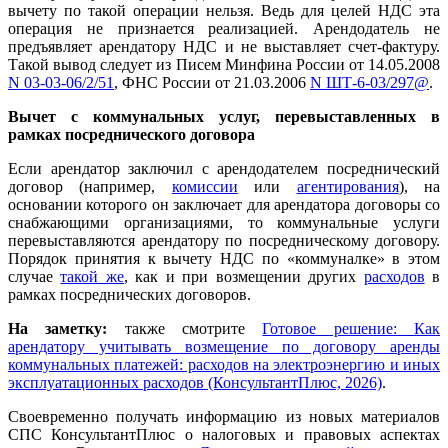
вычету по такой операции нельзя. Ведь для целей НДС эта
операция не признается реализацией. Арендодатель не
предъявляет арендатору НДС и не выставляет счет-фактуру.
Такой вывод следует из Писем Минфина России от 14.05.2008
N 03-03-06/2/51
, ФНС России от 21.03.2006
N ШТ-6-03/297@
.
Вычет с коммунальных услуг, перевыставленных в
рамках посреднического договора
Если арендатор заключил с арендодателем посреднический
договор (например,
комиссии
или
агентирования
), на
основании которого он заключает для арендатора договоры со
снабжающими организациями, то коммунальные услуги
перевыставляются арендатору по посредническому договору.
Порядок принятия к вычету НДС по «коммуналке» в этом
случае
такой же
, как и при возмещении других
расходов
в
рамках посреднических договоров.
На заметку:
также смотрите
Готовое решение: Как
арендатору учитывать возмещение по договору аренды
коммунальных платежей: расходов на электроэнергию и иных
эксплуатационных расходов (КонсультантПлюс, 2026)
.
Своевременно получать информацию из новых материалов
СПС КонсультантПлюс о налоговых и правовых аспектах