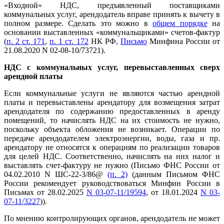
«Входной» НДС, предъявленный поставщиками
коммунальных услуг, арендодатель вправе принять к вычету в
полном размере. Сделать это можно в
общем порядке
на
основании выставленных «коммунальщиками» счетов-фактур
(
п. 2 ст. 171
,
п. 1 ст. 172
НК РФ,
Письмо
Минфина России от
21.08.2020 N 02-08-10/73721).
НДС с коммунальных услуг, перевыставленных сверх
арендной платы
Если коммунальные услуги не являются частью арендной
платы и перевыставлены арендатору для возмещения затрат
арендодателя по содержанию предоставленных в аренду
помещений, то начислять НДС на их стоимость не нужно,
поскольку объекта обложения не возникает. Операции по
передаче арендодателем электроэнергии, воды, газа и пр.
арендатору не относятся к операциям по реализации товаров
для целей НДС. Соответственно, начислять на них налог и
выставлять счет-фактуру не нужно (Письмо ФНС России от
04.02.2010 N ШС-22-3/86@
(п. 2)
(данным Письмом ФНС
России рекомендует руководствоваться Минфин России в
Письмах от 28.02.2025
N 03-07-11/19594
, от 18.01.2024
N 03-
07-11/3227
)).
По мнению контролирующих органов, арендодатель не может