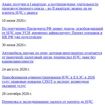
Аванс получен в I квартале, а подтверждение длительности
производственного цикла – во II квартале: можно ли не
платить НДС с аванса
10 июня 2026 г.
По поручению Президента РФ лимит дохода, освобождающий
от НДС при УСН, временно зафиксируют: Проект поправок в
НК РФ уже подготовлен
30 июня 2026 г.
Автомобиль продан по цене, которая многократно отличается
от рыночной: налоговый орган доначислил НДС даже без
взаимозависимости
24 августа 2026 г.
Трансформация администрирования НДС в ЕАЭС в 2026
году: правовые новации СПОТ и экспорт, возмездное
оказание услуг
28 сентября 2026 г.
Перевозка и экспедирование: налоги от патента до НДС