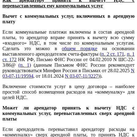
Как арендатору принять к вычету НДС с
перевыставленных ему коммунальных услуг
Вычет с коммунальных услуг, включенных в арендную
плату
Если коммунальные платежи включены в состав арендной
платы, то арендатор вправе принять к вычету всю сумму
«входного» НДС, в том числе по коммунальным услугам.
Сделать это можно в
общем порядке
на основании
выставленного арендодателем счета-фактуры (
п. 2 ст. 171
,
п. 1
ст. 172
НК РФ, Письмо ФНС России от 04.02.2010 N ШС-22-
3/86@
(п. 1)
(данным Письмом ФНС России рекомендует
руководствоваться Минфин России в Письмах от 28.02.2025
N
03-07-11/19594
, от 18.01.2024
N 03-07-11/3227
)).
Включение стоимости услуг в цену договора – наиболее
простой способ возмещения расходов на «коммуналку» для
целей НДС.
Может ли арендатор принять к вычету НДС с
коммунальных услуг, перевыставленных сверх арендной
платы
Если арендодатель перевыставил арендатору расходы на
«коммуналку» сверх арендной платы, то принять НДС к