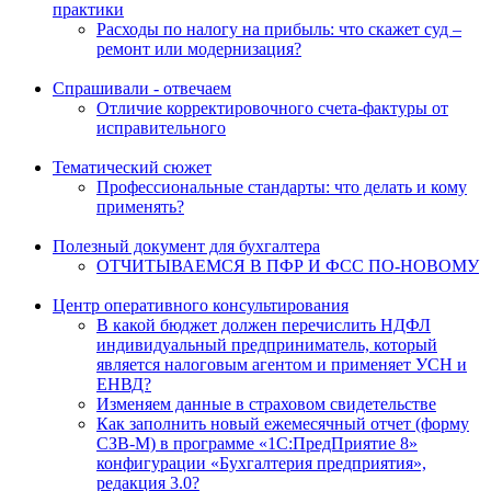
практики
Расходы по налогу на прибыль: что скажет суд –
ремонт или модернизация?
Спрашивали - отвечаем
Отличие корректировочного счета-фактуры от
исправительного
Тематический сюжет
Профессиональные стандарты: что делать и кому
применять?
Полезный документ для бухгалтера
ОТЧИТЫВАЕМСЯ В ПФР И ФСС ПО-НОВОМУ
Центр оперативного консультирования
В какой бюджет должен перечислить НДФЛ
индивидуальный предприниматель, который
является налоговым агентом и применяет УСН и
ЕНВД?
Изменяем данные в страховом свидетельстве
Как заполнить новый ежемесячный отчет (форму
СЗВ-М) в программе «1С:ПредПриятие 8»
конфигурации «Бухгалтерия предприятия»,
редакция 3.0?