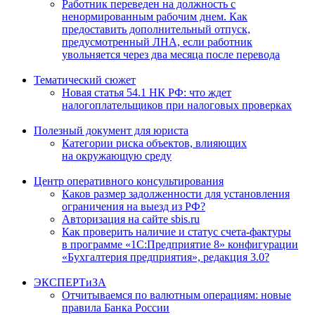
Работник переведен на должность с
ненормированным рабочим днем. Как
предоставить дополнительный отпуск,
предусмотренный ЛНА, если работник
увольняется через два месяца после перевода
Тематический сюжет
Новая статья 54.1 НК РФ: что ждет
налогоплательщиков при налоговых проверках
Полезный документ для юриста
Категории риска объектов, влияющих
на окружающую среду
Центр оперативного консультирования
Каков размер задолженности для установления
ограничения на выезд из РФ?
Авторизация на сайте sbis.ru
Как проверить наличие и статус счета-фактуры
в программе «1С:Предприятие 8» конфигурации
«Бухгалтерия предприятия», редакция 3.0?
ЭКСПЕРТиЗА
Отчитываемся по валютным операциям: новые
правила Банка России