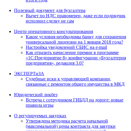
Полезный документ для бухгалтера
Вычет по НДС правомерен, даже если подрядчик
исполнил сделку не сам
Центр оперативного консультирования
Какие условия необходимы банку для сохранения
универсальной лицензии на 1 января 2018 года?
Настройка уведомлений СБИС на e-mail
Как отразить начисление премии в программе
«1С:Предприятие 8» конфигурации «Бухгалтерия
предприятия», редакция 3.0?
ЭКСПЕРТиЗА
Судебные иски к управляющей компании,
связанные с ремонтом общего имущества в МКД
Юридический ликбез
Встреча с сотрудником ГИБДД на дороге: новые
правила игры
О регулируемых закупках
Утверждена методика расчета начальной
(максимальной) цены контракта для закупки