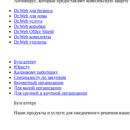
Антивирус, который предоставляет комплексную защиту 
Dr.Web для бизнеса
Dr.Web для дома
Dr.Web услуга
Dr.Web коробки
Dr.Web Office Shield
Dr.Web комплекты
Dr.Web утилиты
Бухгалтеру
Юристу
Кадровому работнику
Специалисту по закупкам
Бюджетной организации
Для малой организации
Для средней и крупной организации
Бухгалтеру
Наши продукты и услуги для ежедневного решения ваши