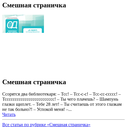
Смешная страничка
Смешная страничка
Ссорятся два библиотекаря: – Тсс! – Тсс-с-с! – Тсс-сс-ссссс! –
Тссссссссссссссссссссссссс! – Ты чего плачешь? – Шампунь
глазки щиплет. – Тебе 28 лет! – Ты считаешь от этого глазкам
не так больно?! – Успокой меня! –...
Читать
Все статьи по рубрике «Смешная страничка»