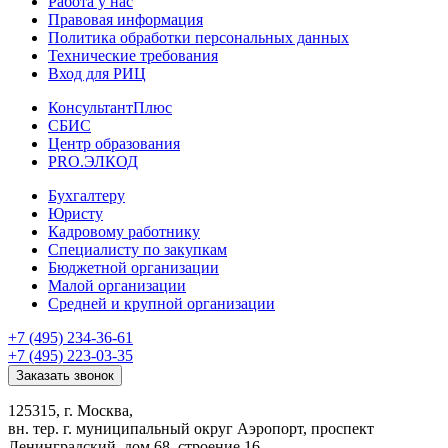
Работа у нас
Правовая информация
Политика обработки персональных данных
Технические требования
Вход для РИЦ
КонсультантПлюс
СБИС
Центр образования
PRO.ЭЛКОД
Бухгалтеру
Юристу
Кадровому работнику
Специалисту по закупкам
Бюджетной организации
Малой организации
Средней и крупной организации
+7 (495) 234-36-61
+7 (495) 223-03-35
Заказать звонок
125315, г. Москва,
вн. тер. г. муниципальный округ Аэропорт, проспект
Ленинградский, дом 68, строение 16