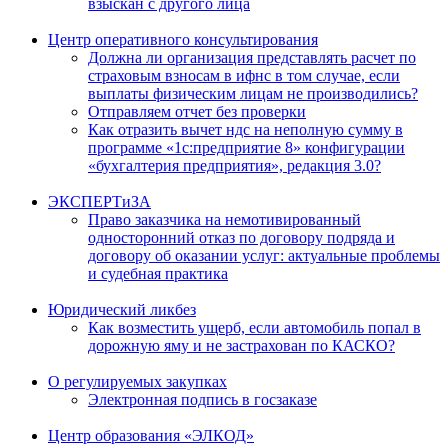
взыскан с другого лица
Центр оперативного консультирования
Должна ли организация представлять расчет по
страховым взносам в ифнс в том случае, если
выплаты физическим лицам не производились?
Отправляем отчет без проверки
Как отразить вычет ндс на неполную сумму в
программе «1с:предприятие 8» конфигурации
«бухгалтерия предприятия», редакция 3.0?
ЭКСПЕРТиЗА
Право заказчика на немотивированный
односторонний отказ по договору подряда и
договору об оказании услуг: актуальные проблемы
и судебная практика
Юридический ликбез
Как возместить ущерб, если автомобиль попал в
дорожную яму и не застрахован по КАСКО?
О регулируемых закупках
Электронная подпись в госзаказе
Центр образования «ЭЛКОД»