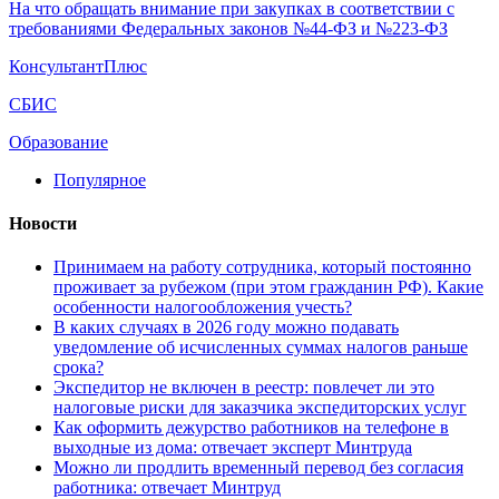
На что обращать внимание при закупках в соответствии с
требованиями Федеральных законов №44-ФЗ и №223-ФЗ
КонсультантПлюс
СБИС
Образование
Популярное
Новости
Принимаем на работу сотрудника, который постоянно
проживает за рубежом (при этом гражданин РФ). Какие
особенности налогообложения учесть?
В каких случаях в 2026 году можно подавать
уведомление об исчисленных суммах налогов раньше
срока?
Экспедитор не включен в реестр: повлечет ли это
налоговые риски для заказчика экспедиторских услуг
Как оформить дежурство работников на телефоне в
выходные из дома: отвечает эксперт Минтруда
Можно ли продлить временный перевод без согласия
работника: отвечает Минтруд