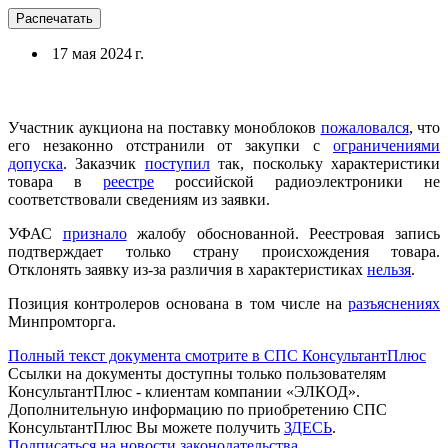
Распечатать
17 мая 2024 г.
Участник аукциона на поставку моноблоков
пожаловался
, что
его незаконно отстранили от закупки с
ограничениями
допуска
. Заказчик
поступил
так, поскольку характеристики
товара в
реестре
российской радиоэлектроники не
соответствовали сведениям из заявки.
УФАС
признало
жалобу обоснованной. Реестровая запись
подтверждает только страну происхождения товара.
Отклонять заявку из-за различия в характеристиках
нельзя
.
Позиция контролеров основана в том числе на
разъяснениях
Минпромторга.
Полный текст документа смотрите в СПС КонсультантПлюс
Ссылки на документы доступны только пользователям
КонсультантПлюс - клиентам компании «ЭЛКОД».
Дополнительную информацию по приобретению СПС
КонсультантПлюс Вы можете получить
ЗДЕСЬ
.
Подписаться на новости законодательства