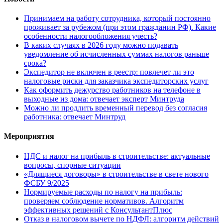
Принимаем на работу сотрудника, который постоянно
проживает за рубежом (при этом гражданин РФ). Какие
особенности налогообложения учесть?
В каких случаях в 2026 году можно подавать
уведомление об исчисленных суммах налогов раньше
срока?
Экспедитор не включен в реестр: повлечет ли это
налоговые риски для заказчика экспедиторских услуг
Как оформить дежурство работников на телефоне в
выходные из дома: отвечает эксперт Минтруда
Можно ли продлить временный перевод без согласия
работника: отвечает Минтруд
Мероприятия
НДС и налог на прибыль в строительстве: актуальные
вопросы, спорные ситуации
«Длящиеся договоры» в строительстве в свете нового
ФСБУ 9/2025
Нормируемые расходы по налогу на прибыль:
проверяем соблюдение нормативов. Алгоритм
эффективных решений с КонсультантПлюс
Отказ в налоговом вычете по НДФЛ: алгоритм действий