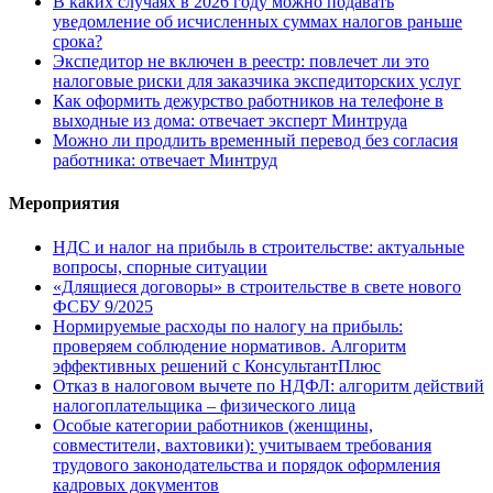
В каких случаях в 2026 году можно подавать
уведомление об исчисленных суммах налогов раньше
срока?
Экспедитор не включен в реестр: повлечет ли это
налоговые риски для заказчика экспедиторских услуг
Как оформить дежурство работников на телефоне в
выходные из дома: отвечает эксперт Минтруда
Можно ли продлить временный перевод без согласия
работника: отвечает Минтруд
Мероприятия
НДС и налог на прибыль в строительстве: актуальные
вопросы, спорные ситуации
«Длящиеся договоры» в строительстве в свете нового
ФСБУ 9/2025
Нормируемые расходы по налогу на прибыль:
проверяем соблюдение нормативов. Алгоритм
эффективных решений с КонсультантПлюс
Отказ в налоговом вычете по НДФЛ: алгоритм действий
налогоплательщика – физического лица
Особые категории работников (женщины,
совместители, вахтовики): учитываем требования
трудового законодательства и порядок оформления
кадровых документов