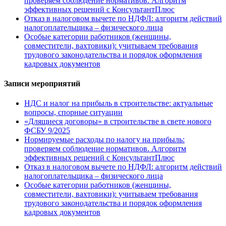
проверяем соблюдение нормативов. Алгоритм
эффективных решений с КонсультантПлюс
Отказ в налоговом вычете по НДФЛ: алгоритм действий
налогоплательщика – физического лица
Особые категории работников (женщины,
совместители, вахтовики): учитываем требования
трудового законодательства и порядок оформления
кадровых документов
Записи мероприятий
НДС и налог на прибыль в строительстве: актуальные
вопросы, спорные ситуации
«Длящиеся договоры» в строительстве в свете нового
ФСБУ 9/2025
Нормируемые расходы по налогу на прибыль:
проверяем соблюдение нормативов. Алгоритм
эффективных решений с КонсультантПлюс
Отказ в налоговом вычете по НДФЛ: алгоритм действий
налогоплательщика – физического лица
Особые категории работников (женщины,
совместители, вахтовики): учитываем требования
трудового законодательства и порядок оформления
кадровых документов