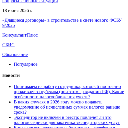
вопросы, спорные ситуации
18 июня 2026 г.
«Длящиеся договоры» в строительстве в свете нового ФСБУ
9/2025
КонсультантПлюс
СБИС
Образование
Популярное
Новости
Принимаем на работу сотрудника, который постоянно
проживает за рубежом (при этом гражданин РФ). Какие
особенности налогообложения учесть?
В каких случаях в 2026 году можно подавать
уведомление об исчисленных суммах налогов раньше
срока?
Экспедитор не включен в реестр: повлечет ли это
налоговые риски для заказчика экспедиторских услуг
Как оформить дежурство работников на телефоне в