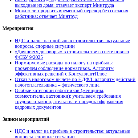
выходные из дома: отвечает эксперт Минтруда
Можно ли продлить временный перевод без согласия
работника: отвечает Минтруд
Мероприятия
НДС и налог на прибыль в строительстве: актуальные
вопросы, спорные ситуации
«Длящиеся договоры» в строительстве в свете нового
ФСБУ 9/2025
Нормируемые расходы по налогу на прибыль:
проверяем соблюдение нормативов. Алгоритм
эффективных решений с КонсультантПлюс
Отказ в налоговом вычете по НДФЛ: алгоритм действий
налогоплательщика – физического лица
Особые категории работников (женщины,
совместители, вахтовики): учитываем требования
трудового законодательства и порядок оформления
кадровых документов
Записи мероприятий
НДС и налог на прибыль в строительстве: актуальные
вопросы, спорные ситуации