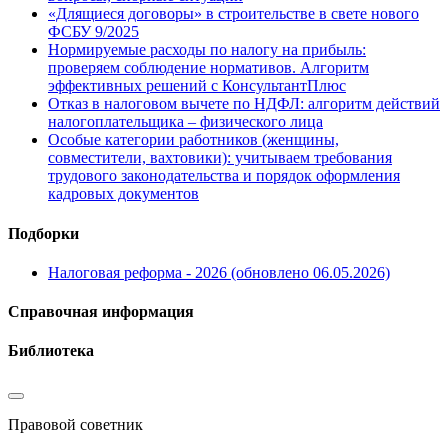
«Длящиеся договоры» в строительстве в свете нового
ФСБУ 9/2025
Нормируемые расходы по налогу на прибыль:
проверяем соблюдение нормативов. Алгоритм
эффективных решений с КонсультантПлюс
Отказ в налоговом вычете по НДФЛ: алгоритм действий
налогоплательщика – физического лица
Особые категории работников (женщины,
совместители, вахтовики): учитываем требования
трудового законодательства и порядок оформления
кадровых документов
Подборки
Налоговая реформа - 2026 (обновлено 06.05.2026)
Справочная информация
Библиотека
Правовой советник