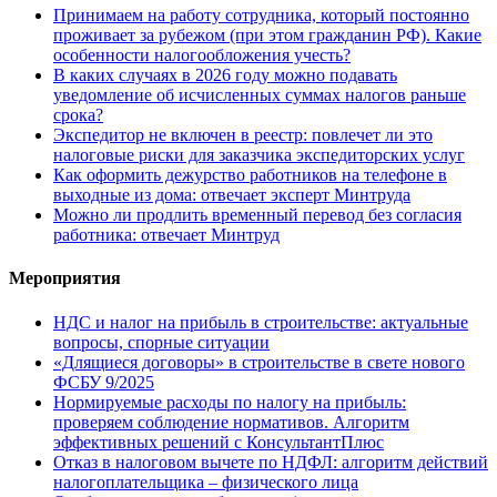
Принимаем на работу сотрудника, который постоянно
проживает за рубежом (при этом гражданин РФ). Какие
особенности налогообложения учесть?
В каких случаях в 2026 году можно подавать
уведомление об исчисленных суммах налогов раньше
срока?
Экспедитор не включен в реестр: повлечет ли это
налоговые риски для заказчика экспедиторских услуг
Как оформить дежурство работников на телефоне в
выходные из дома: отвечает эксперт Минтруда
Можно ли продлить временный перевод без согласия
работника: отвечает Минтруд
Мероприятия
НДС и налог на прибыль в строительстве: актуальные
вопросы, спорные ситуации
«Длящиеся договоры» в строительстве в свете нового
ФСБУ 9/2025
Нормируемые расходы по налогу на прибыль:
проверяем соблюдение нормативов. Алгоритм
эффективных решений с КонсультантПлюс
Отказ в налоговом вычете по НДФЛ: алгоритм действий
налогоплательщика – физического лица