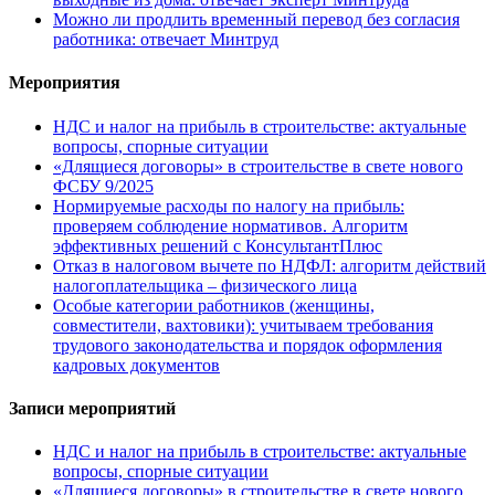
Можно ли продлить временный перевод без согласия
работника: отвечает Минтруд
Мероприятия
НДС и налог на прибыль в строительстве: актуальные
вопросы, спорные ситуации
«Длящиеся договоры» в строительстве в свете нового
ФСБУ 9/2025
Нормируемые расходы по налогу на прибыль:
проверяем соблюдение нормативов. Алгоритм
эффективных решений с КонсультантПлюс
Отказ в налоговом вычете по НДФЛ: алгоритм действий
налогоплательщика – физического лица
Особые категории работников (женщины,
совместители, вахтовики): учитываем требования
трудового законодательства и порядок оформления
кадровых документов
Записи мероприятий
НДС и налог на прибыль в строительстве: актуальные
вопросы, спорные ситуации
«Длящиеся договоры» в строительстве в свете нового