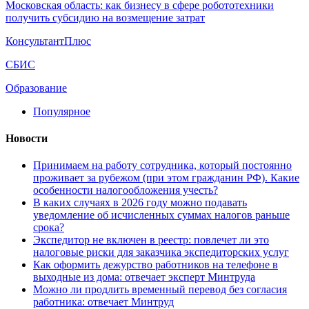
Московская область: как бизнесу в сфере робототехники
получить субсидию на возмещение затрат
КонсультантПлюс
СБИС
Образование
Популярное
Новости
Принимаем на работу сотрудника, который постоянно
проживает за рубежом (при этом гражданин РФ). Какие
особенности налогообложения учесть?
В каких случаях в 2026 году можно подавать
уведомление об исчисленных суммах налогов раньше
срока?
Экспедитор не включен в реестр: повлечет ли это
налоговые риски для заказчика экспедиторских услуг
Как оформить дежурство работников на телефоне в
выходные из дома: отвечает эксперт Минтруда
Можно ли продлить временный перевод без согласия
работника: отвечает Минтруд