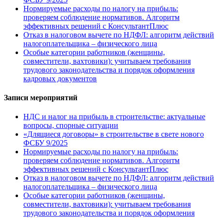
Нормируемые расходы по налогу на прибыль:
проверяем соблюдение нормативов. Алгоритм
эффективных решений с КонсультантПлюс
Отказ в налоговом вычете по НДФЛ: алгоритм действий
налогоплательщика – физического лица
Особые категории работников (женщины,
совместители, вахтовики): учитываем требования
трудового законодательства и порядок оформления
кадровых документов
Записи мероприятий
НДС и налог на прибыль в строительстве: актуальные
вопросы, спорные ситуации
«Длящиеся договоры» в строительстве в свете нового
ФСБУ 9/2025
Нормируемые расходы по налогу на прибыль:
проверяем соблюдение нормативов. Алгоритм
эффективных решений с КонсультантПлюс
Отказ в налоговом вычете по НДФЛ: алгоритм действий
налогоплательщика – физического лица
Особые категории работников (женщины,
совместители, вахтовики): учитываем требования
трудового законодательства и порядок оформления