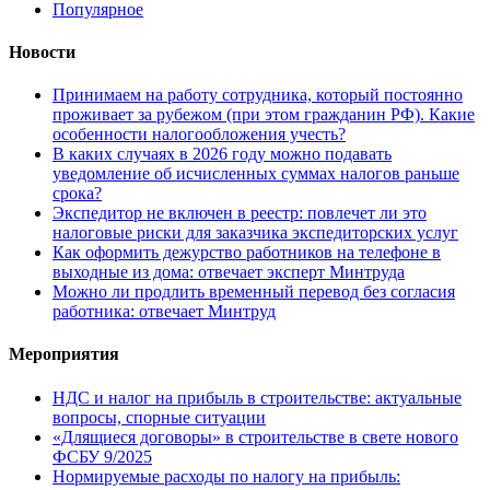
Популярное
Новости
Принимаем на работу сотрудника, который постоянно
проживает за рубежом (при этом гражданин РФ). Какие
особенности налогообложения учесть?
В каких случаях в 2026 году можно подавать
уведомление об исчисленных суммах налогов раньше
срока?
Экспедитор не включен в реестр: повлечет ли это
налоговые риски для заказчика экспедиторских услуг
Как оформить дежурство работников на телефоне в
выходные из дома: отвечает эксперт Минтруда
Можно ли продлить временный перевод без согласия
работника: отвечает Минтруд
Мероприятия
НДС и налог на прибыль в строительстве: актуальные
вопросы, спорные ситуации
«Длящиеся договоры» в строительстве в свете нового
ФСБУ 9/2025
Нормируемые расходы по налогу на прибыль: