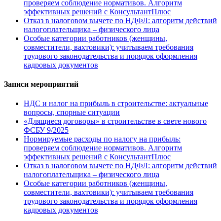
проверяем соблюдение нормативов. Алгоритм
эффективных решений с КонсультантПлюс
Отказ в налоговом вычете по НДФЛ: алгоритм действий
налогоплательщика – физического лица
Особые категории работников (женщины,
совместители, вахтовики): учитываем требования
трудового законодательства и порядок оформления
кадровых документов
Записи мероприятий
НДС и налог на прибыль в строительстве: актуальные
вопросы, спорные ситуации
«Длящиеся договоры» в строительстве в свете нового
ФСБУ 9/2025
Нормируемые расходы по налогу на прибыль:
проверяем соблюдение нормативов. Алгоритм
эффективных решений с КонсультантПлюс
Отказ в налоговом вычете по НДФЛ: алгоритм действий
налогоплательщика – физического лица
Особые категории работников (женщины,
совместители, вахтовики): учитываем требования
трудового законодательства и порядок оформления
кадровых документов