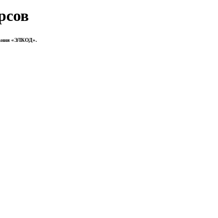
рсов
ания «ЭЛКОД».