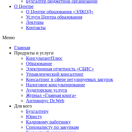
Бухгалтер бюджетной организации
О Центре
О Центре образования «ЭЛКОД»
Услуги Центра образования
Лекторы
Контакты
Меню
Главная
Продукты и услуги
КонсультантПлюс
Образование
Электронная отчетность «СБИС»
Управленческий консалтинг
Консалтинг в сфере регулируемых закупок
Налоговое консультирование
Аудиторские услуги
Журнал «Главная книга»
Антивирус Dr.Web
Для кого
Бухгалтеру
Юристу
Кадровому работнику
Специалисту по закупкам