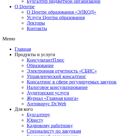
Бухгалтер бюджетной организации
О Центре
О Центре образования «ЭЛКОД»
Услуги Центра образования
Лекторы
Контакты
Меню
Главная
Продукты и услуги
КонсультантПлюс
Образование
Электронная отчетность «СБИС»
Управленческий консалтинг
Консалтинг в сфере регулируемых закупок
Налоговое консультирование
Аудиторские услуги
Журнал «Главная книга»
Антивирус Dr.Web
Для кого
Бухгалтеру
Юристу
Кадровому работнику
Специалисту по закупкам