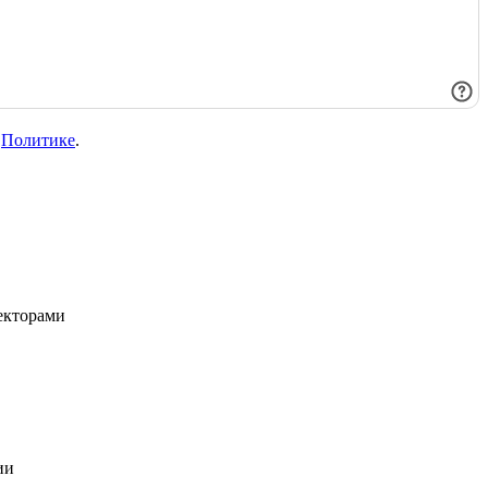
в
Политике
.
пекторами
ии