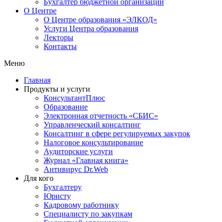
Бухгалтер бюджетной организации
О Центре
О Центре образования «ЭЛКОД»
Услуги Центра образования
Лекторы
Контакты
Меню
Главная
Продукты и услуги
КонсультантПлюс
Образование
Электронная отчетность «СБИС»
Управленческий консалтинг
Консалтинг в сфере регулируемых закупок
Налоговое консультирование
Аудиторские услуги
Журнал «Главная книга»
Антивирус Dr.Web
Для кого
Бухгалтеру
Юристу
Кадровому работнику
Специалисту по закупкам