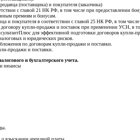
родавца (поставщика) и покупателя (заказчика)
тствии с главой 21 НК РФ, в том числе при предоставлении бон
енным премиям и бонусам.
ца и покупателя в соответствии с главой 25 НК РФ, в том числ
о договору купли-продажи и поставок при применении УСН, в т
сультантПлюс для эффективной подготовки договоров купли-пр
налоговых и юридических рисков.
обложения по договорам купли-продажи и поставки.
ли-продажи и поставки.
алогового и бухгалтерского учета.
 и нюансы
ды.
а о взыскании арендной платы