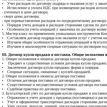
• Учет расходов по договору подряда и оказания услуг у заказ
• Исчисление и уплата НДС при возмещении расходов исполн
- учтенных в цене договора;
- сверх цены договора;
- при перевыставлении расходов по посредническому договору.
• Порядок учета доходов и расходов сторонами сделок по дог
• Особенности учета операций у заказчика по договору возме
5. Мастер-класс по применению уникальных инструментов Конс
• Составляем договор подряда или оказания услуг с учетом н
• Изучаем общие особенности отражения операций в бухгалтерс
• Изучаем и анализируем спорные ситуации по договорам подр
III. Договор купли-продажи и поставки. Общие положения 
1. Общие положения и нюансы договора купли-продажи
• Предмет и существенные условия договора купли-продажи
• Заключение договора купли-продажи: форма и порядок.
• Спорные ситуации, связанные с куплей-продажей.
2. Общие положения и нюансы договора поставки
• Отличия договора поставки от договора купли-продажи.
• Существенные и несущественные условия договора поставк
• Судебная практика по договору поставки.
3. Бухгалтерский учет по договорам купли-продажи и поставки 
• Отражение в учете доходов у продавца (поставщика) и расхо
• Учет и оформление транспортных расходов сторонами догов
• Учет скидок, бонусов, премий, предоставляемых продавцом