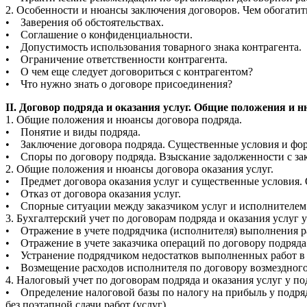
2. Особенности и нюансы заключения договоров. Чем обогатить
• Заверения об обстоятельствах.
• Соглашение о конфиденциальности.
• Допустимость использования товарного знака контрагента.
• Ограничение ответственности контрагента.
• О чем еще следует договориться с контрагентом?
• Что нужно знать о договоре присоединения?
II. Договор подряда и оказания услуг. Общие положения и 
1. Общие положения и нюансы договора подряда.
• Понятие и виды подряда.
• Заключение договора подряда. Существенные условия и фор
• Споры по договору подряда. Взыскание задолженности с зак
2. Общие положения и нюансы договора оказания услуг.
• Предмет договора оказания услуг и существенные условия. 
• Отказ от договора оказания услуг.
• Спорные ситуации между заказчиком услуг и исполнителем
3. Бухгалтерский учет по договорам подряда и оказания услуг у
• Отражение в учете подрядчика (исполнителя) выполнения раб
• Отражение в учете заказчика операций по договору подряда 
• Устранение подрядчиком недостатков выполненных работ в у
• Возмещение расходов исполнителя по договору возмездного о
4. Налоговый учет по договорам подряда и оказания услуг у по
• Определение налоговой базы по налогу на прибыль у подрядч
без поэтапной сдачи работ (услуг).