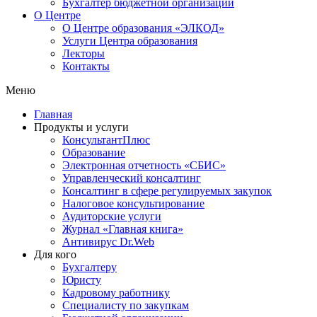
Бухгалтер бюджетной организации
О Центре
О Центре образования «ЭЛКОД»
Услуги Центра образования
Лекторы
Контакты
Меню
Главная
Продукты и услуги
КонсультантПлюс
Образование
Электронная отчетность «СБИС»
Управленческий консалтинг
Консалтинг в сфере регулируемых закупок
Налоговое консультирование
Аудиторские услуги
Журнал «Главная книга»
Антивирус Dr.Web
Для кого
Бухгалтеру
Юристу
Кадровому работнику
Специалисту по закупкам