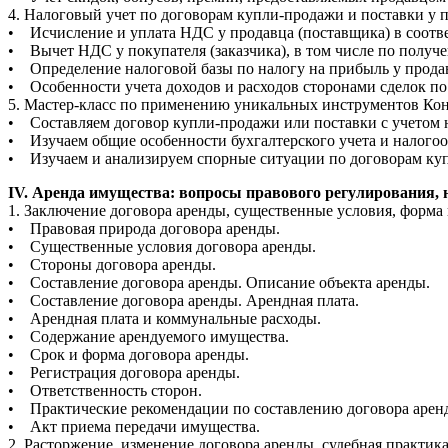
4. Налоговый учет по договорам купли-продажи и поставки у п
• Исчисление и уплата НДС у продавца (поставщика) в соотве
• Вычет НДС у покупателя (заказчика), в том числе по получ
• Определение налоговой базы по налогу на прибыль у продав
• Особенности учета доходов и расходов сторонами сделок п
5. Мастер-класс по применению уникальных инструментов Кон
• Составляем договор купли-продажи или поставки с учетом 
• Изучаем общие особенности бухгалтерского учета и налого
• Изучаем и анализируем спорные ситуации по договорам куп
IV. Аренда имущества: вопросы правового регулирования, н
1. Заключение договора аренды, существенные условия, форма
• Правовая природа договора аренды.
• Существенные условия договора аренды.
• Стороны договора аренды.
• Составление договора аренды. Описание объекта аренды.
• Составление договора аренды. Арендная плата.
• Арендная плата и коммунальные расходы.
• Содержание арендуемого имущества.
• Срок и форма договора аренды.
• Регистрация договора аренды.
• Ответственность сторон.
• Практические рекомендации по составлению договора арен
• Акт приема передачи имущества.
2. Расторжение, изменение договора аренды, судебная практик