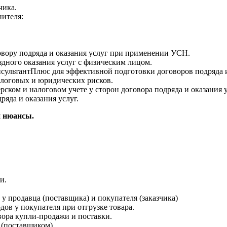
чика.
ителя:
овору подряда и оказания услуг при применении УСН.
здного оказания услуг с физическим лицом.
ультантПлюс для эффективной подготовки договоров подряда и 
алоговых и юридических рисков.
ком и налоговом учете у сторон договора подряда и оказания у
яда и оказания услуг.
и нюансы.
.
и.
у продавца (поставщика) и покупателя (заказчика)
дов у покупателя при отгрузке товара.
ора купли-продажи и поставки.
 (поставщиком).