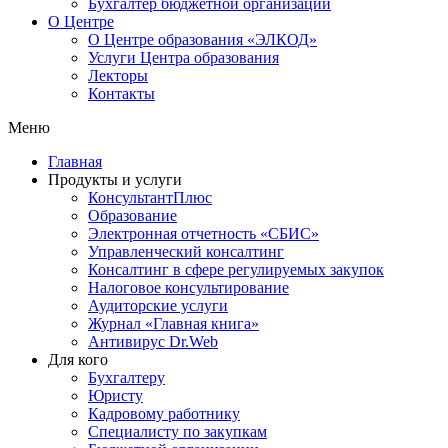
Бухгалтер бюджетной организации
О Центре
О Центре образования «ЭЛКОД»
Услуги Центра образования
Лекторы
Контакты
Меню
Главная
Продукты и услуги
КонсультантПлюс
Образование
Электронная отчетность «СБИС»
Управленческий консалтинг
Консалтинг в сфере регулируемых закупок
Налоговое консультирование
Аудиторские услуги
Журнал «Главная книга»
Антивирус Dr.Web
Для кого
Бухгалтеру
Юристу
Кадровому работнику
Специалисту по закупкам