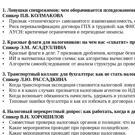
1. Ловушки спецрежимов: чем оборачивается псевдоэконо
Спикер П.В. КОЛМАКОВА
• Признак «технического» самозанятого: взаимозависимость, е
• Риск переквалификации договора ГПХ в трудовой: как ФНС
• АУСН: критичные ограничения и переходные нюансы.
2. Красные флаги для налоговиков: на чем вас «схватят» п
Спикер Э.М. АСАДУЛЛИНА
• Красные флаги в деле: 7 признаков дробления, которые бе
• ИИ и математика против схемы: как алгоритмы вычисляют
• Алгоритм самообследования: от анализа структуры до прове
3. Транспортный коллапс для бухгалтера: как не стать на
Спикер Л.Ю. РАССАДКИНА
• Когда транспортная экспедиция становится налоговой лову
• Кто и в каких случаях признается налоговым агентом по Н
• Когда возникает обязанность начислить, удержать и уплати
• Типовые ошибки бухгалтера и как их избежать в договорах
4. Налоговый перекрестный допрос: как работать, когда в д
Спикер В.Н. ХОРОШИЛОВ
• Совместные проверки налоговых органов и полиции: что ва
• Какие мероприятия проводят при проверки полицейские.
• Какие мероприятия проводят при проверки налоговики.