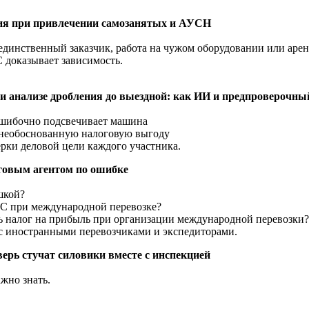
мия при привлечении самозанятых и АУСН
динственный заказчик, работа на чужом оборудовании или аренд
 доказывает зависимость.
ри анализе дробления до выездной: как ИИ и предпроверочны
зошибочно подсвечивает машина
 необоснованную налоговую выгоду
рки деловой цели каждого участника.
логовым агентом по ошибке
шкой?
ДС при международной перевозке?
ть налог на прибыль при организации международной перевозки?
 с иностранными перевозчиками и экспедиторами.
верь стучат силовики вместе с инспекцией
жно знать.