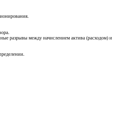
ционирования.
вора.
нные разрывы между начислением актива (расходом) и
пределении.