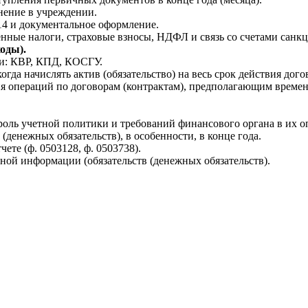
енение в учреждении.
14 и документальное оформление.
нные налоги, страховые взносы, НДФЛ и связь со счетами санк
ходы).
и: КВР, КПД, КОСГУ.
да начислять актив (обязательство) на весь срок действия дого
ния операций по договорам (контрактам), предполагающим време
оль учетной политики и требований финансового органа в их о
денежных обязательств), в особенности, в конце года.
те (ф. 0503128, ф. 0503738).
й информации (обязательств (денежных обязательств).