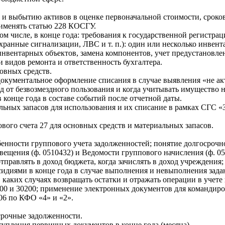
 и выбытию активов в оценке первоначальной стоимости, сроко
именять статью 228 КОСГУ.
 числе, в конце года: требования к государственной регистра
анные сигнализации, ЛВС и т. п.): один или несколько инвент
нвентарных объектов, замена компонентов, учет предустановле
видов ремонта и ответственность бухгалтера.
овных средств.
окументальное оформление списания в случае выявления «не ак
 от безвозмездного пользования и когда учитывать имущество н
 конце года в составе событий после отчетной даты.
ьных запасов для использования и их списание в рамках СГС «
ого счета 27 для основных средств и материальных запасов.
бенности группового учета задолженностей; понятие долгосрочн
щения (ф. 0510432) и Ведомости группового начисления (ф. 05
правлять в доход бюджета, когда зачислять в доход учреждения;
бсидиями в конце года в случае выполнения и невыполнения зад
аких случаях возвращать остатки и отражать операции в учете 
00 и 30200; применение электронных документов для командиро
06 по КФО «4» и «2».
срочные задолженности.
тупления первичных документов в конце года (месяца).