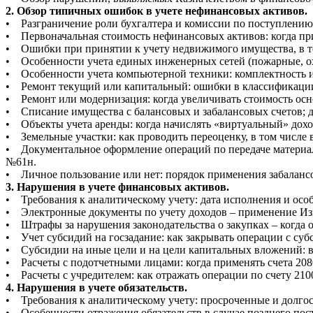
2. Обзор типичных ошибок в учете нефинансовых активов.
• Разграничение роли бухгалтера и комиссии по поступлению
• Первоначальная стоимость нефинансовых активов: когда пр
• Ошибки при принятии к учету недвижимого имущества, в том
• Особенности учета единых инженерных сетей (пожарные, охр
• Особенности учета компьютерной техники: комплектность и
• Ремонт текущий или капитальный: ошибки в классификации 
• Ремонт или модернизация: когда увеличивать стоимость осн
• Списание имущества с балансовых и забалансовых счетов; д
• Объекты учета аренды: когда начислять «виртуальный» доход
• Земельные участки: как проводить переоценку, в том числе в
• Документальное оформление операций по передаче материал
№61н.
• Личное пользование или нет: порядок применения забалансов
3. Нарушения в учете финансовых активов.
• Требования к аналитическому учету: дата исполнения и осо
• Электронные документы по учету доходов – применение Изве
• Штрафы за нарушения законодательства о закупках – когда от
• Учет субсидий на госзадание: как закрывать операции с су
• Субсидии на иные цели и на цели капитальных вложений: в к
• Расчеты с подотчетными лицами: когда применять счета 208
• Расчеты с учредителем: как отражать операции по счету 210
4. Нарушения в учете обязательств.
• Требования к аналитическому учету: просроченные и долго
• Особенности отражения обязательств в случае позднего пос