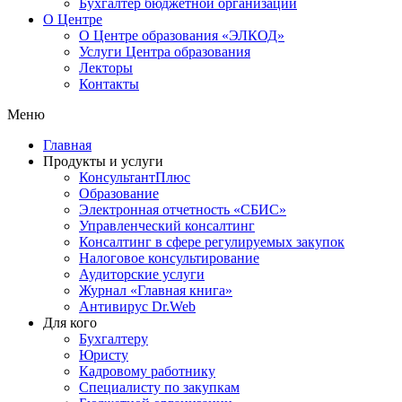
Бухгалтер бюджетной организации
О Центре
О Центре образования «ЭЛКОД»
Услуги Центра образования
Лекторы
Контакты
Меню
Главная
Продукты и услуги
КонсультантПлюс
Образование
Электронная отчетность «СБИС»
Управленческий консалтинг
Консалтинг в сфере регулируемых закупок
Налоговое консультирование
Аудиторские услуги
Журнал «Главная книга»
Антивирус Dr.Web
Для кого
Бухгалтеру
Юристу
Кадровому работнику
Специалисту по закупкам