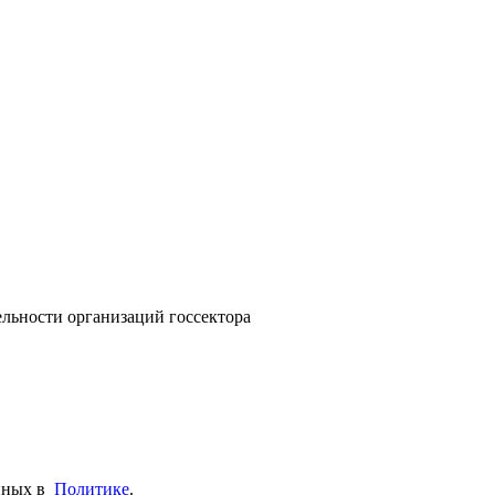
тельности организаций госсектора
анных в
Политике
.