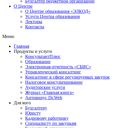
Бухгалтер бюджетной организации
О Центре
О Центре образования «ЭЛКОД»
Услуги Центра образования
Лекторы
Контакты
Меню
Главная
Продукты и услуги
КонсультантПлюс
Образование
Электронная отчетность «СБИС»
Управленческий консалтинг
Консалтинг в сфере регулируемых закупок
Налоговое консультирование
Аудиторские услуги
Журнал «Главная книга»
Антивирус Dr.Web
Для кого
Бухгалтеру
Юристу
Кадровому работнику
Специалисту по закупкам