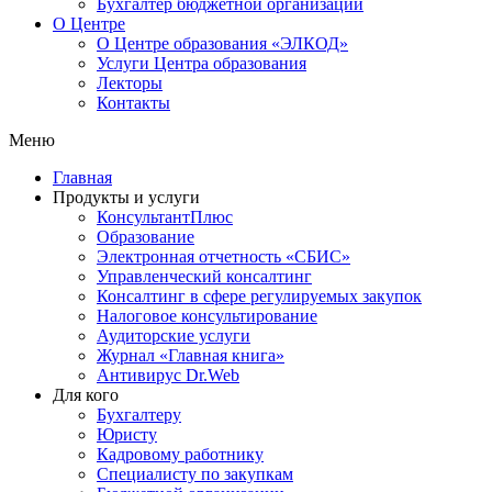
Бухгалтер бюджетной организации
О Центре
О Центре образования «ЭЛКОД»
Услуги Центра образования
Лекторы
Контакты
Меню
Главная
Продукты и услуги
КонсультантПлюс
Образование
Электронная отчетность «СБИС»
Управленческий консалтинг
Консалтинг в сфере регулируемых закупок
Налоговое консультирование
Аудиторские услуги
Журнал «Главная книга»
Антивирус Dr.Web
Для кого
Бухгалтеру
Юристу
Кадровому работнику
Специалисту по закупкам