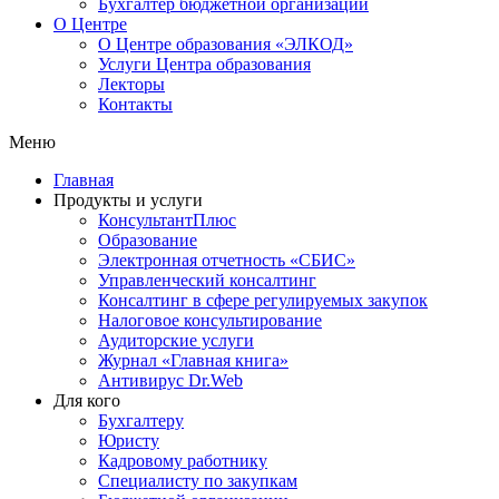
Бухгалтер бюджетной организации
О Центре
О Центре образования «ЭЛКОД»
Услуги Центра образования
Лекторы
Контакты
Меню
Главная
Продукты и услуги
КонсультантПлюс
Образование
Электронная отчетность «СБИС»
Управленческий консалтинг
Консалтинг в сфере регулируемых закупок
Налоговое консультирование
Аудиторские услуги
Журнал «Главная книга»
Антивирус Dr.Web
Для кого
Бухгалтеру
Юристу
Кадровому работнику
Специалисту по закупкам