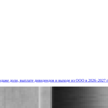
одаже доли, выплате дивидендов и выходе из ООО в 2026–2027 