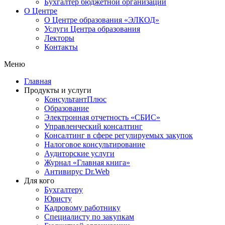
Бухгалтер бюджетной организации
О Центре
О Центре образования «ЭЛКОД»
Услуги Центра образования
Лекторы
Контакты
Меню
Главная
Продукты и услуги
КонсультантПлюс
Образование
Электронная отчетность «СБИС»
Управленческий консалтинг
Консалтинг в сфере регулируемых закупок
Налоговое консультирование
Аудиторские услуги
Журнал «Главная книга»
Антивирус Dr.Web
Для кого
Бухгалтеру
Юристу
Кадровому работнику
Специалисту по закупкам