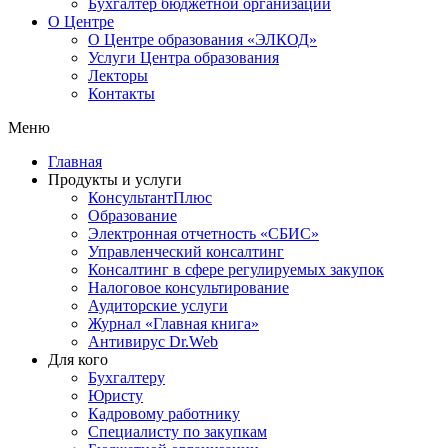
Бухгалтер бюджетной организации
О Центре
О Центре образования «ЭЛКОД»
Услуги Центра образования
Лекторы
Контакты
Меню
Главная
Продукты и услуги
КонсультантПлюс
Образование
Электронная отчетность «СБИС»
Управленческий консалтинг
Консалтинг в сфере регулируемых закупок
Налоговое консультирование
Аудиторские услуги
Журнал «Главная книга»
Антивирус Dr.Web
Для кого
Бухгалтеру
Юристу
Кадровому работнику
Специалисту по закупкам