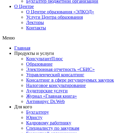
Бухгалтер бюджетной организации
О Центре
О Центре образования «ЭЛКОД»
Услуги Центра образования
Лекторы
Контакты
Меню
Главная
Продукты и услуги
КонсультантПлюс
Образование
Электронная отчетность «СБИС»
Управленческий консалтинг
Консалтинг в сфере регулируемых закупок
Налоговое консультирование
Аудиторские услуги
Журнал «Главная книга»
Антивирус Dr.Web
Для кого
Бухгалтеру
Юристу
Кадровому работнику
Специалисту по закупкам