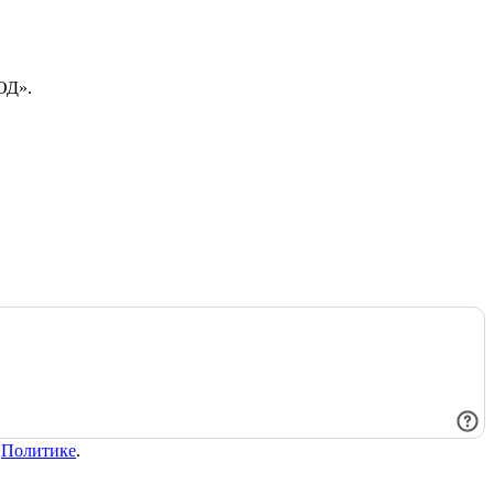
ОД».
в
Политике
.