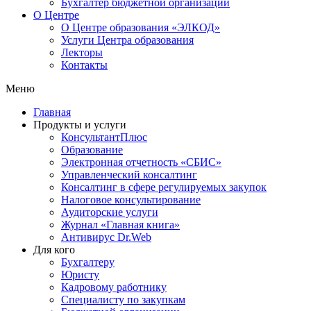
Бухгалтер бюджетной организации
О Центре
О Центре образования «ЭЛКОД»
Услуги Центра образования
Лекторы
Контакты
Меню
Главная
Продукты и услуги
КонсультантПлюс
Образование
Электронная отчетность «СБИС»
Управленческий консалтинг
Консалтинг в сфере регулируемых закупок
Налоговое консультирование
Аудиторские услуги
Журнал «Главная книга»
Антивирус Dr.Web
Для кого
Бухгалтеру
Юристу
Кадровому работнику
Специалисту по закупкам