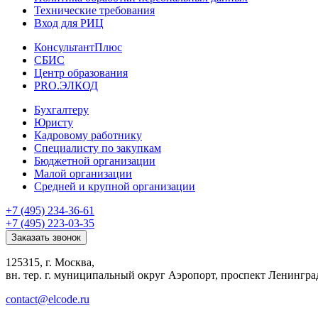
Технические требования
Вход для РИЦ
КонсультантПлюс
СБИС
Центр образования
PRO.ЭЛКОД
Бухгалтеру
Юристу
Кадровому работнику
Специалисту по закупкам
Бюджетной организации
Малой организации
Средней и крупной организации
+7 (495) 234-36-61
+7 (495) 223-03-35
Заказать звонок
125315, г. Москва,
вн. тер. г. муниципальный округ Аэропорт, проспект Ленинград
contact@elcode.ru