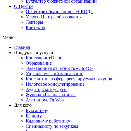
Бухгалтер бюджетной организации
О Центре
О Центре образования «ЭЛКОД»
Услуги Центра образования
Лекторы
Контакты
Меню
Главная
Продукты и услуги
КонсультантПлюс
Образование
Электронная отчетность «СБИС»
Управленческий консалтинг
Консалтинг в сфере регулируемых закупок
Налоговое консультирование
Аудиторские услуги
Журнал «Главная книга»
Антивирус Dr.Web
Для кого
Бухгалтеру
Юристу
Кадровому работнику
Специалисту по закупкам