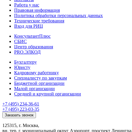
Работа у нас
Правовая информация
Политика обработки персональных данных
Технические требования
Вход для РИЦ
КонсультантПлюс
СБИС
Центр образования
PRO.ЭЛКОД
Бухгалтеру
Юристу
Кадровому работнику
Специалисту по закупкам
Бюджетной организации
Малой организации
Средней и крупной организации
+7 (495) 234-36-61
+7 (495) 223-03-35
Заказать звонок
125315, г. Москва,
вн. тер. г. муниципальный округ Аэропорт, проспект Ленинград