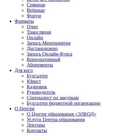
Семинар
Вебинар
Форум
Форматы
Очно
Трансляция
Онлайн
Запись Мероприятия
Дистанционно
Запись Онлайн-Курса
Корпоративный
Абонементы
Для кого
Бухгалтер
Юрист
Кадровик
Руководитель
Специалист по закупкам
Бухгалтер бюджетной организации
О Центре
О Центре образования «ЭЛКОД»
Услуги Центра образования
Лекторы
Контакты