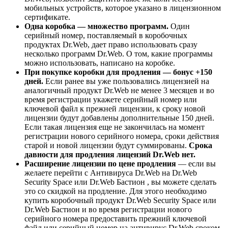
мобильных устройств, которое указано в лицензионном
сертификате.
Одна коробка — множество программ.
Один
серийный номер, поставляемый в коробочных
продуктах Dr.Web, дает право использовать сразу
несколько программ Dr.Web. О том, какие программы
можно использовать, написано на коробке.
При покупке коробки для продления — бонус +150
дней.
Если ранее вы уже пользовались лицензией на
аналогичный продукт Dr.Web не менее 3 месяцев и во
время регистрации укажете серийный номер или
ключевой файл к прежней лицензии, к сроку новой
лицензии будут добавлены дополнительные 150 дней.
Если такая лицензия еще не закончилась на момент
регистрации нового серийного номера, сроки действия
старой и новой лицензии будут суммированы.
Срока
давности для продления лицензий Dr.Web нет.
Расширение лицензии по цене продления
— если вы
желаете перейти с Антивируса Dr.Web на Dr.Web
Security Space или Dr.Web Бастион , вы можете сделать
это со скидкой на продление. Для этого необходимо
купить коробочный продукт Dr.Web Security Space или
Dr.Web Бастион и во время регистрации нового
серийного номера предоставить прежний ключевой
файл или серийный номер на антивирус Dr.Web сроком