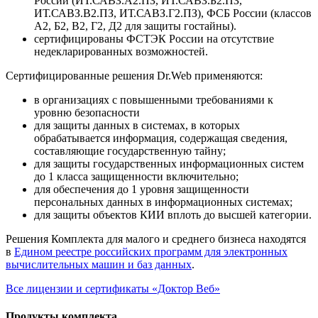
России (ИТ.САВЗ.А2.ПЗ, ИТ.САВЗ.Б2.ПЗ,
ИТ.САВЗ.В2.ПЗ, ИТ.САВЗ.Г2.ПЗ), ФСБ России (классов
А2, Б2, В2, Г2, Д2 для защиты гостайны).
сертифицированы ФСТЭК России на отсутствие
недекларированных возможностей.
Сертифицированные решения Dr.Web применяются:
в организациях с повышенными требованиями к
уровню безопасности
для защиты данных в системах, в которых
обрабатывается информация, содержащая сведения,
составляющие государственную тайну;
для защиты государственных информационных систем
до 1 класса защищенности включительно;
для обеспечения до 1 уровня защищенности
персональных данных в информационных системах;
для защиты объектов КИИ вплоть до высшей категории.
Решения Комплекта для малого и среднего бизнеса находятся
в
Едином реестре российских программ для электронных
вычислительных машин и баз данных
.
Все лицензии и сертификаты «Доктор Веб»
Продукты комплекта