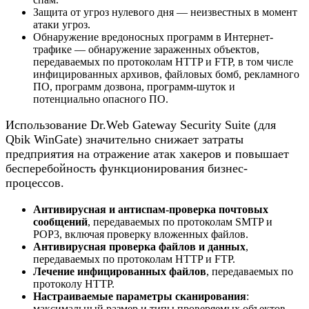
Защита от угроз нулевого дня — неизвестных в момент
атаки угроз.
Обнаружение вредоносных программ в Интернет-
трафике — обнаружение зараженных объектов,
передаваемых по протоколам HTTP и FTP, в том числе
инфицированных архивов, файловых бомб, рекламного
ПО, программ дозвона, программ-шуток и
потенциально опасного ПО.
Использование Dr.Web Gateway Security Suite (для
Qbik WinGate) значительно снижает затраты
предприятия на отражение атак хакеров и повышает
бесперебойность функционирования бизнес-
процессов.
Антивирусная и антиспам-проверка почтовых
сообщений
, передаваемых по протоколам SMTP и
POP3, включая проверку вложенных файлов.
Антивирусная проверка файлов и данных
,
передаваемых по протоколам HTTP и FTP.
Лечение инфицированных файлов
, передаваемых по
протоколу HTTP.
Настраиваемые параметры сканирования
:
максимальный размер и типы проверяемых объектов,