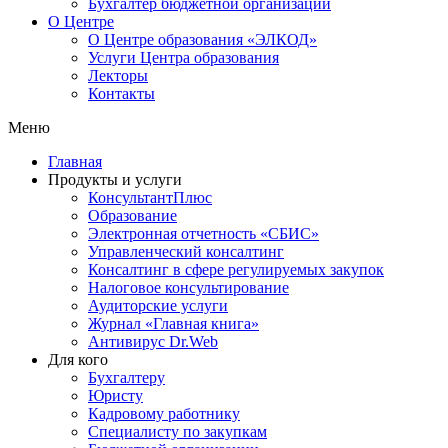
Бухгалтер бюджетной организации
О Центре
О Центре образования «ЭЛКОД»
Услуги Центра образования
Лекторы
Контакты
Меню
Главная
Продукты и услуги
КонсультантПлюс
Образование
Электронная отчетность «СБИС»
Управленческий консалтинг
Консалтинг в сфере регулируемых закупок
Налоговое консультирование
Аудиторские услуги
Журнал «Главная книга»
Антивирус Dr.Web
Для кого
Бухгалтеру
Юристу
Кадровому работнику
Специалисту по закупкам