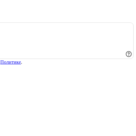
в
Политике
.