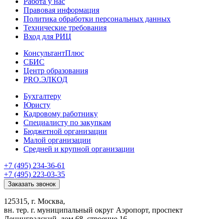
Работа у нас
Правовая информация
Политика обработки персональных данных
Технические требования
Вход для РИЦ
КонсультантПлюс
СБИС
Центр образования
PRO.ЭЛКОД
Бухгалтеру
Юристу
Кадровому работнику
Специалисту по закупкам
Бюджетной организации
Малой организации
Средней и крупной организации
+7 (495) 234-36-61
+7 (495) 223-03-35
Заказать звонок
125315, г. Москва,
вн. тер. г. муниципальный округ Аэропорт, проспект
Ленинградский, дом 68, строение 16